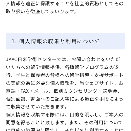
人情報を適正に保護することを社会的責務としてその
説明会・セミナー
取り扱いを徹底してまいります。
お知らせ・最新留学関連情報
資料請求
お問い合わせ・お申し込み
1. 個人情報の収集と利用について
プライバシーポリシー
会社概要
JAAC日米学術センターでは、お問い合わせをいただ
留学先実績
いた方への留学情報提供、各種留学プログラムの遂
行、学生と保護者の皆様への留学指導・支援サポート
の実施の為に必要な個人情報を、当ウェブサイト、お
電話・FAX・メール、個別カウンセリング・説明会、
個別面談、書面へのご記入等による適正な手段によっ
て収集させていただきます。
個人情報を収集する際には、目的を明示し、ご本人の
同意を得ることと致します。また、その利用について
は目的の範囲内に限定し、それ以外に利用することは