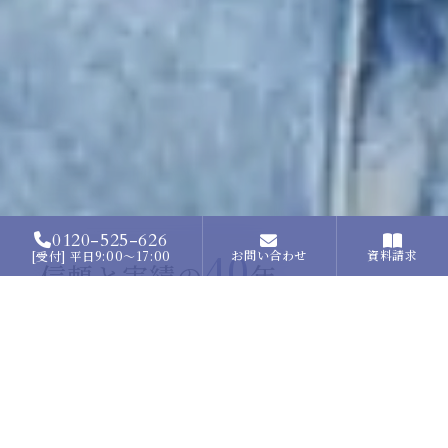
0120-525-626
40
お問い合わせ
資料請求
[受付] 平日9:00〜17:00
信頼と実績の
年
Since 1987
JAAC（Japan-America Academic Center）は、
1987年の設立以来、約40年にわたり世界の高校・大
学への留学支援を行ってきました。奨学金を活用した
大学進学や高校交換留学をはじめ、多彩なプログラム