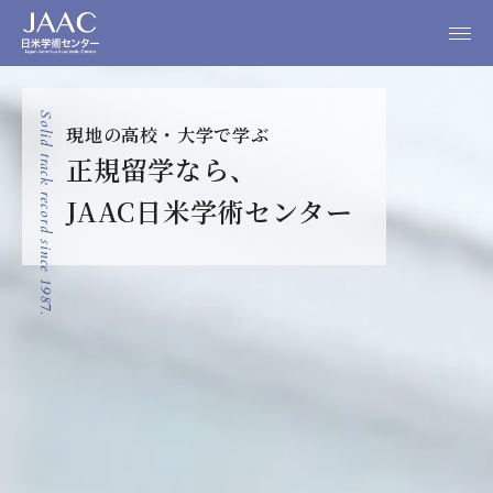
Solid track record since 1987.
現地の高校・大学で学ぶ
正規留学なら、
0120-525-626
JAAC日米学術センター
メール相談
無料資料請求
大学留学
高校留学
学校関係者の皆様